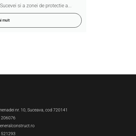
ucevei si a zonei de protectie a...
i mult
menadei nr. 10, Suceava, cod 720141
 206076
neralconstruct.ro
 521293