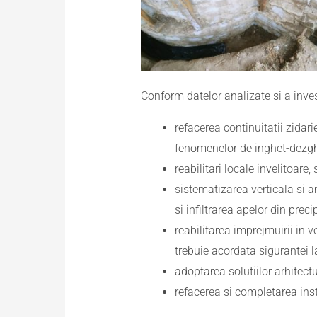
Conform datelor analizate si a inve
refacerea continuitatii zidari
fenomenelor de inghet-dezghet
reabilitari locale invelitoare,
sistematizarea verticala si a
si infiltrarea apelor din pre
reabilitarea imprejmuirii in 
trebuie acordata sigurantei l
adoptarea solutiilor arhitect
refacerea si completarea inst