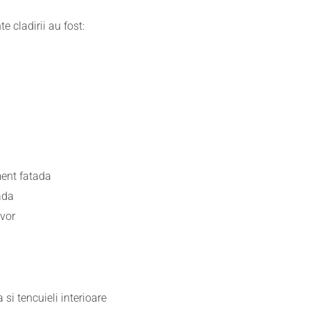
te cladirii au fost:
ent fatada
ada
dvor
si tencuieli interioare