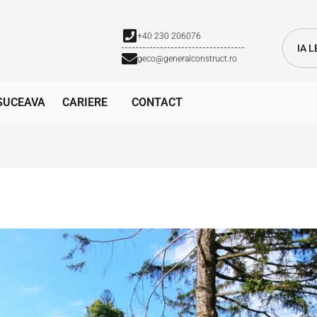
+40 230 206076
IA 
geco@generalconstruct.ro
SUCEAVA
CARIERE
CONTACT