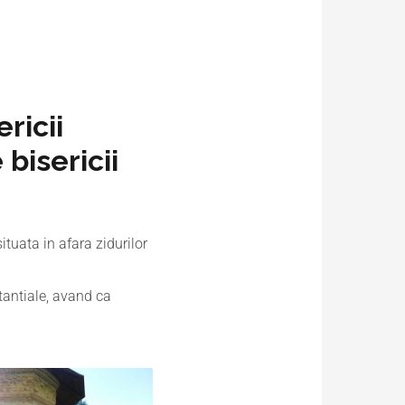
ricii
bisericii
ituata in afara zidurilor
stantiale, avand ca