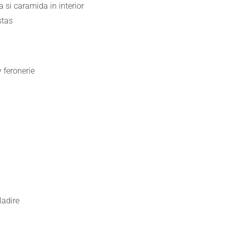
 si caramida in interior
stas
 feronerie
ladire