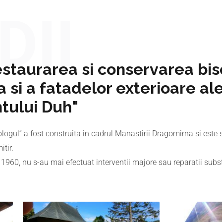
DII
staurarea si conservarea bise
si a fatadelor exterioare ale 
tului Duh"
Teologul” a fost construita in cadrul Manastirii Dragomirna si este s
itir.
ii 1960, nu s-au mai efectuat interventii majore sau reparatii sub