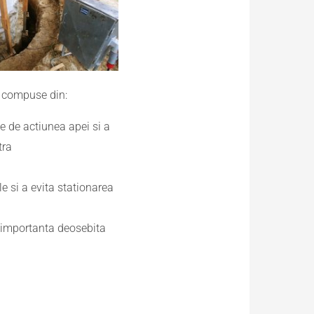
i compuse din:
te de actiunea apei si a
tra
e si a evita stationarea
 o importanta deosebita