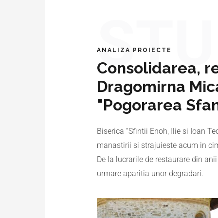
STU
ANALIZA PROIECTE
Consolidarea, re
Dragomirna Mica 
"Pogorarea Sfan
Biserica “Sfintii Enoh, Ilie si Ioan 
manastirii si strajuieste acum in cim
De la lucrarile de restaurare din an
urmare aparitia unor degradari.