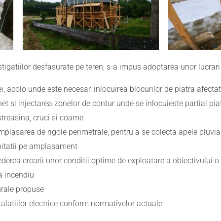
stigatiilor desfasurate pe teren, s-a impus adoptarea unor lucrar
ei, acolo unde este necesar, inlocuirea blocurilor de piatra afecta
 si injectarea zonelor de contur unde se inlocuieste partial pia
 streasina, cruci si coame
mplasarea de rigole perimetrale, pentru a se colecta apele pluvial
cipitatii pe amplasament
vederea crearii unor conditii optime de exploatare a obiectivului
a incendiu
urale propuse
alatiilor electrice conform normativelor actuale