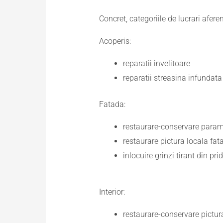
Concret, categoriile de lucrari aferen
Acoperis:
reparatii invelitoare
reparatii streasina infundata
Fatada:
restaurare-conservare param
restaurare pictura locala fat
inlocuire grinzi tirant din pri
Interior:
restaurare-conservare pictura 