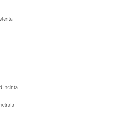
istenta
d incinta
metrala