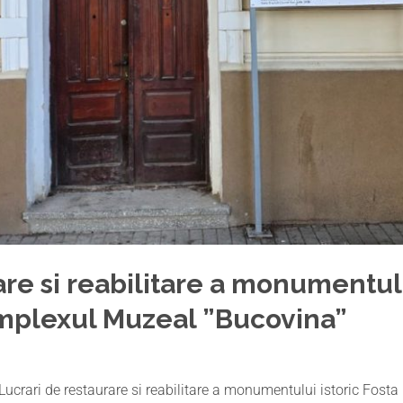
re si reabilitare a monumentulu
omplexul Muzeal ”Bucovina”
Lucrari de restaurare si reabilitare a monumentului istoric Fost