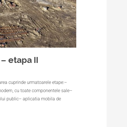
– etapa II
rarea cuprinde urmatoarele etape:–
modern, cu toate componentele sale–
ului public– aplicatia mobila de