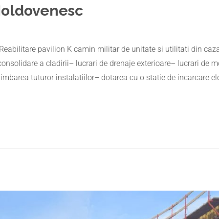
Moldovenesc
 Reabilitare pavilion K camin militar de unitate si utilitati di
onsolidare a cladirii– lucrari de drenaje exterioare– lucrari de mo
himbarea tuturor instalatiilor– dotarea cu o statie de incarcare el