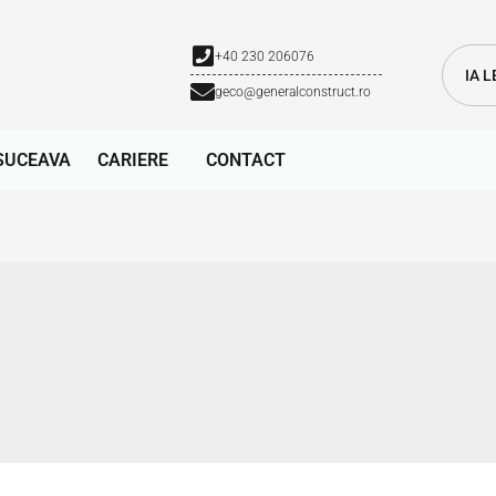
+40 230 206076
IA 
geco@generalconstruct.ro
SUCEAVA
CARIERE
CONTACT