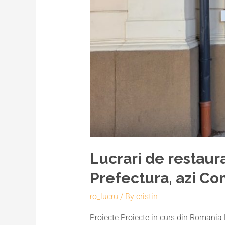
Lucrari de restaura
Prefectura, azi C
ro_lucru
/ By
cristin
Proiecte Proiecte in curs din Romania 