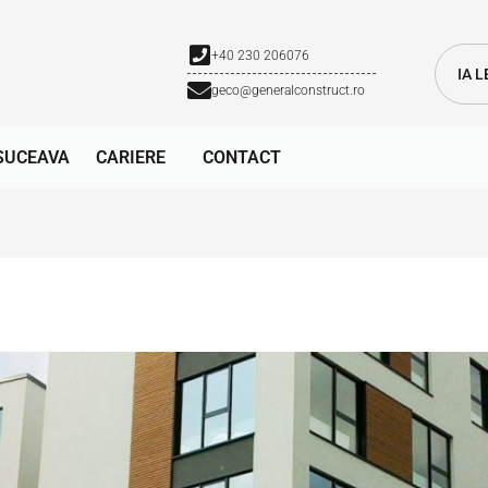
+40 230 206076
IA 
geco@generalconstruct.ro
SUCEAVA
CARIERE
CONTACT