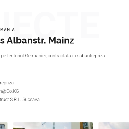
IECTE
RMANIA
s Albanstr. Mainz
 pe teritoriul Germaniei, contractata in subantrepriza.
repriza
bh@Co.KG
truct S.R.L. Suceava