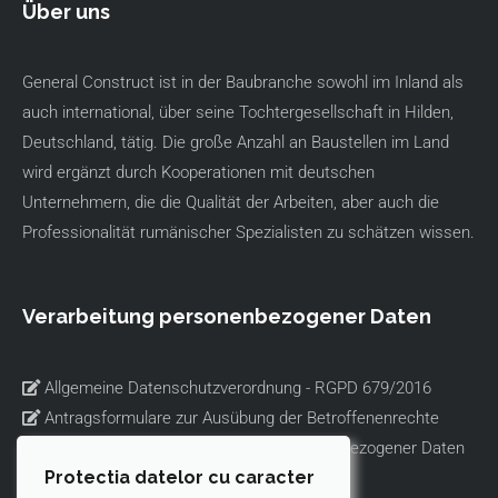
Über uns
General Construct ist in der Baubranche sowohl im Inland als
auch international, über seine Tochtergesellschaft in Hilden,
Deutschland, tätig. Die große Anzahl an Baustellen im Land
wird ergänzt durch Kooperationen mit deutschen
Unternehmern, die die Qualität der Arbeiten, aber auch die
Professionalität rumänischer Spezialisten zu schätzen wissen.
Verarbeitung personenbezogener Daten
Allgemeine Datenschutzverordnung - RGPD 679/2016
Antragsformulare zur Ausübung der Betroffenenrechte
Informationen zur Verarbeitung personenbezogener Daten
Protectia datelor cu caracter
per Video