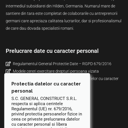
intermediul subsidiarei din Hilden, Germania. Numarul mare de
santiere din tara este completat de colaborarile cu antreprenorii
germani care apreciaza calitatea lucrarilor, dar si profesionalismul
de care dau dovada specialistii romani.
Prelucrare date cu caracter personal
Regulamentul General Protectie Date – RGPD 679/2016
Modele cereri exercitare drepturi persoana vizata
Informare privind politica de prelucrare a datelor cu caracter
Protectia datelor cu caracter
personal prin mijloace video
personal
Politica de confidentialitate
S.C. GENERAL CONSTRUCT S.R.L.
Politica de cookies
respecta si aplica cerintele
ANPC
Regulamentul (UE) nr. 679/2016,
privind protectia persoanelor fizice in
ceea ce priveste prelucrarea datelor
cu caracter personal si libera
Contact