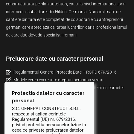
constructii atat pe plan autohton, cat si la nivel international, prin
intermediul subsidiarei din Hilden, Germania. Numarul mare de
santiere din tara este completat de colaborarile cu antreprenorii
germani care apreciaza calitatea lucrarilor, dar si profesionalismul
de care dau dovada specialistii romani.
Prelucrare date cu caracter personal
Regulamentul General Protectie Date – RGPD 679/2016
Modele cereri exercitare drepturi persoana vizata
Informare privind politica de prelucrare a datelor cu caracter
Protectia datelor cu caracter
personal prin mijloace video
personal
Politica de confidentialitate
S.C. GENERAL CONSTRUCT S.R.L.
Politica de cookies
respecta si aplica cerintele
ANPC
Regulamentul (UE) nr. 679/2016,
privind protectia persoanelor fizice in
ceea ce priveste prelucrarea datelor