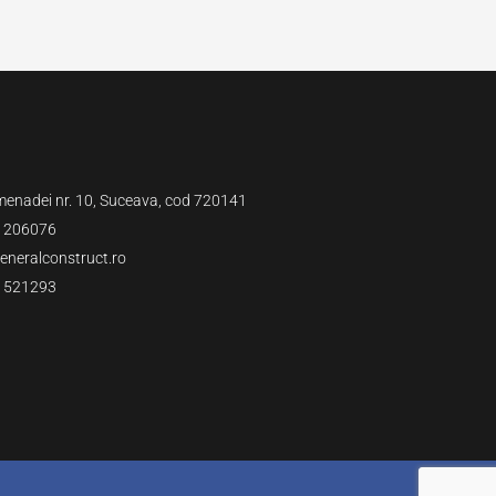
menadei nr. 10, Suceava, cod 720141
 206076
neralconstruct.ro
 521293