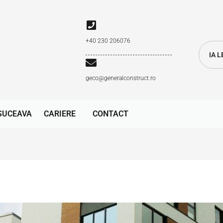
+40 230 206076
IA 
geco@generalconstruct.ro
SUCEAVA
CARIERE
CONTACT