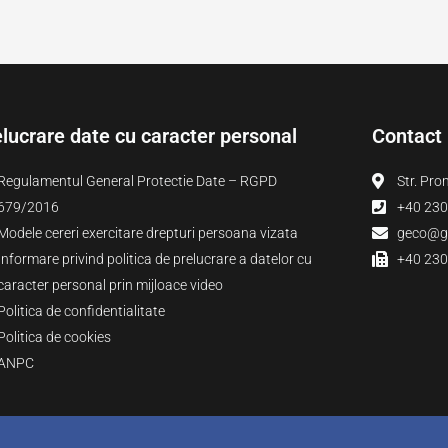
lucrare date cu caracter personal
Contact
Regulamentul General Protectie Date – RGPD
Str. Pro
679/2016
+40 230
Modele cereri exercitare drepturi persoana vizata
geco@ge
Informare privind politica de prelucrare a datelor cu
+40 230
caracter personal prin mijloace video
Politica de confidentialitate
Politica de cookies
ANPC