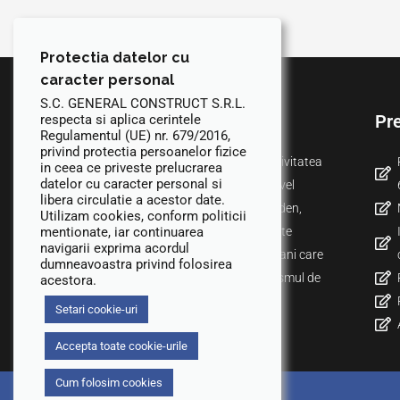
Protectia datelor cu
caracter personal
S.C. GENERAL CONSTRUCT S.R.L.
Despre noi
Pre
respecta si aplica cerintele
Regulamentul (UE) nr. 679/2016,
privind protectia persoanelor fizice
Societatea General Construct isi desfasoara activitatea
in ceea ce priveste prelucrarea
datelor cu caracter personal si
din constructii atat pe plan autohton, cat si la nivel
libera circulatie a acestor date.
international, prin intermediul subsidiarei din Hilden,
Utilizam cookies, conform politicii
mentionate, iar continuarea
Germania. Numarul mare de santiere din tara este
navigarii exprima acordul
completat de colaborarile cu antreprenorii germani care
dumneavoastra privind folosirea
apreciaza calitatea lucrarilor, dar si profesionalismul de
acestora.
care dau dovada specialistii romani.
Setari cookie-uri
Accepta toate cookie-urile
Cum folosim cookies