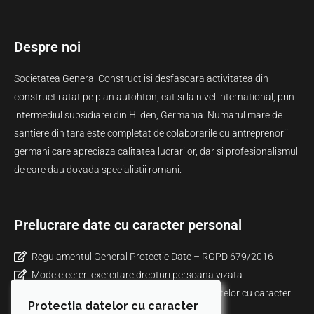
Despre noi
Societatea General Construct isi desfasoara activitatea din
constructii atat pe plan autohton, cat si la nivel international, prin
intermediul subsidiarei din Hilden, Germania. Numarul mare de
santiere din tara este completat de colaborarile cu antreprenorii
germani care apreciaza calitatea lucrarilor, dar si profesionalismul
de care dau dovada specialistii romani.
Prelucrare date cu caracter personal
Regulamentul General Protectie Date – RGPD 679/2016
Modele cereri exercitare drepturi persoana vizata
Informare privind politica de prelucrare a datelor cu caracter
Protectia datelor cu caracter
personal prin mijloace video