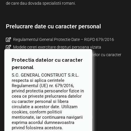
de care dau dovada specialistii romani.
Prelucrare date cu caracter personal
Regulamentul General Protectie Date – RGPD 679/2016
Modele cereri exercitare drepturi persoana vizata
Informare privind politica de prelucrare a datelor cu caracter
Protectia datelor cu caracter
personal prin mijloace video
personal
Politica de confidentialitate
S.C. GENERAL CONSTRUCT S.R.L.
Politica de cookies
respecta si aplica cerintele
ANPC
Regulamentul (UE) nr. 679/2016,
privind protectia persoanelor fizice in
ceea ce priveste prelucrarea datelor
cu caracter personal si libera
Contact
circulatie a acestor date. Utilizam
cookies, conform politicii
mentionate, iar continuarea navigarii
Str. Promenadei nr. 10, Suceava, cod 720141
exprima acordul dumneavoastra
+40 230 206076
privind folosirea acestora.