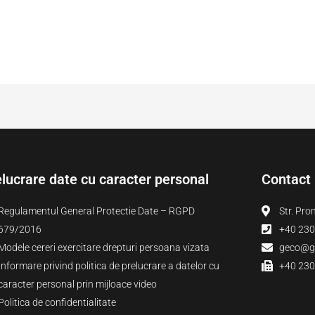
lucrare date cu caracter personal
Contact
Regulamentul General Protectie Date – RGPD
Str. Pro
679/2016
+40 230
Modele cereri exercitare drepturi persoana vizata
geco@ge
Informare privind politica de prelucrare a datelor cu
+40 230
caracter personal prin mijloace video
Politica de confidentialitate