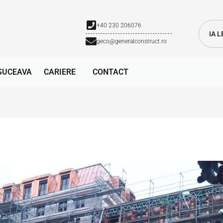
+40 230 206076
IA 
geco@generalconstruct.ro
SUCEAVA
CARIERE
CONTACT