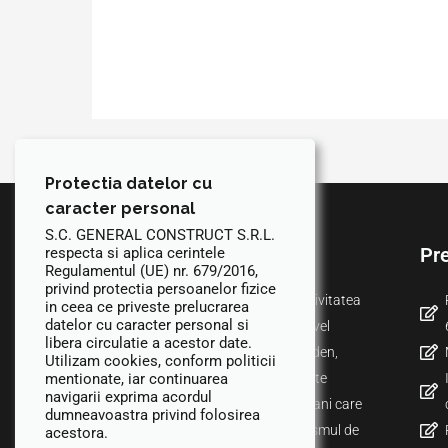
Protectia datelor cu
caracter personal
S.C. GENERAL CONSTRUCT S.R.L.
Despre noi
Pre
respecta si aplica cerintele
Regulamentul (UE) nr. 679/2016,
privind protectia persoanelor fizice
Societatea General Construct isi desfasoara activitatea
in ceea ce priveste prelucrarea
datelor cu caracter personal si
din constructii atat pe plan autohton, cat si la nivel
libera circulatie a acestor date.
international, prin intermediul subsidiarei din Hilden,
Utilizam cookies, conform politicii
Germania. Numarul mare de santiere din tara este
mentionate, iar continuarea
navigarii exprima acordul
completat de colaborarile cu antreprenorii germani care
dumneavoastra privind folosirea
apreciaza calitatea lucrarilor, dar si profesionalismul de
acestora.