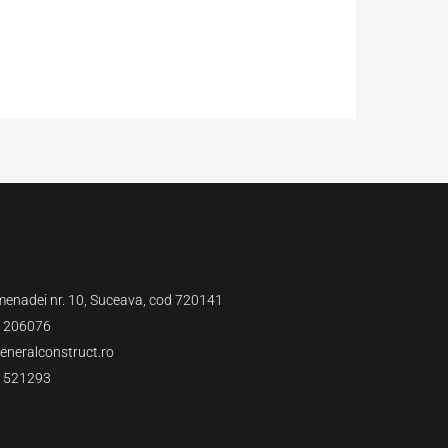
menadei nr. 10, Suceava, cod 720141
 206076
neralconstruct.ro
 521293