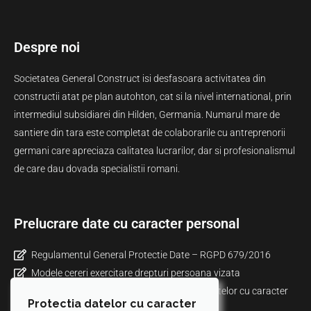
Despre noi
Societatea General Construct isi desfasoara activitatea din
constructii atat pe plan autohton, cat si la nivel international, prin
intermediul subsidiarei din Hilden, Germania. Numarul mare de
santiere din tara este completat de colaborarile cu antreprenorii
germani care apreciaza calitatea lucrarilor, dar si profesionalismul
de care dau dovada specialistii romani.
Prelucrare date cu caracter personal
Regulamentul General Protectie Date – RGPD 679/2016
Modele cereri exercitare drepturi persoana vizata
Informare privind politica de prelucrare a datelor cu caracter
Protectia datelor cu caracter
personal prin mijloace video