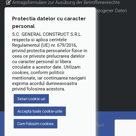
Antragsformulare zur Ausübung der Betroffenenrechte
Informationen zur Verarbeitung personenbezogener Daten
Protectia datelor cu caracter
per Video
personal
Datenschutz-Bestimmungen
S.C. GENERAL CONSTRUCT S.R.L.
Cookies-Richtlinie
respecta si aplica cerintele
ANPC
Regulamentul (UE) nr. 679/2016,
privind protectia persoanelor fizice in
Kontakt
ceea ce priveste prelucrarea datelor
cu caracter personal si libera
circulatie a acestor date. Utilizam
cookies, conform politicii
40724 Hilden, Oststraße 74, Deutschland
mentionate, iar continuarea navigarii
+49 2111799950
exprima acordul dumneavoastra
privind folosirea acestora.
info@gecod.de
+49 2117406123
Setari cookie-uri
Accepta toate cookie-urile
Cum folosim cookies
Copyright © 2026 General Construct